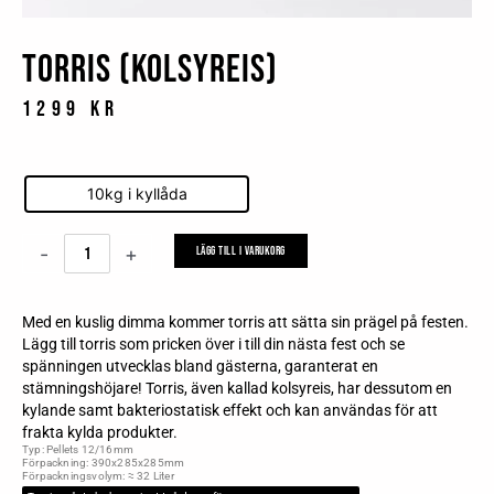
Torris (kolsyreis)
1299
kr
Vald typ
Torris
10kg i kyllåda
(kolsyreis)
mängd
-
+
Lägg till i varukorg
Med en kuslig dimma kommer torris att sätta sin prägel på festen.
Lägg till torris som pricken över i till din nästa fest och se
spänningen utvecklas bland gästerna, garanterat en
stämningshöjare! Torris, även kallad kolsyreis, har dessutom en
kylande samt bakteriostatisk effekt och kan användas för att
frakta kylda produkter.
Typ: Pellets 12/16mm
Förpackning: 390x285x285mm
Förpackningsvolym: ≈ 32 Liter