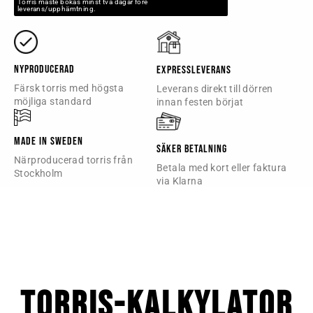
Torris måste bokas minst två dagar före
leverans/upphämtning.
Nyproducerad
Expressleverans
Färsk torris med högsta
Leverans direkt till dörren
möjliga standard
innan festen börjat
Made in Sweden
Säker betalning
Närproducerad torris från
Betala med kort eller faktura
Stockholm
via Klarna
Torris-kalkylator