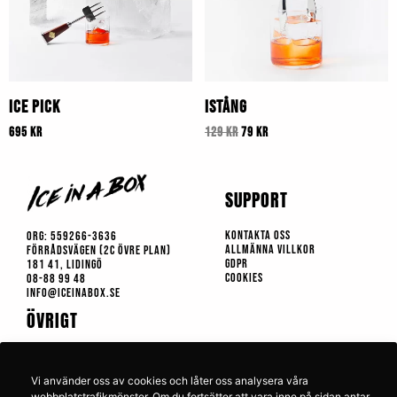
Ice Pick
Istång
695
kr
129
kr
79
kr
SUPPORT
Kontakta Oss
Org:
559266-3636
Allmänna Villkor
Förrådsvägen (2c Övre plan)
GDPR
181 41, Lidingö
Cookies
08-88 99 48
info@iceinabox.se
ÖVRIGT
Iskalkylator
Drinkrecept
Vi använder oss av cookies och låter oss analysera våra
Ångerrätt
webbplatstrafikmönster. Om du fortsätter att vara inne på sidan antar