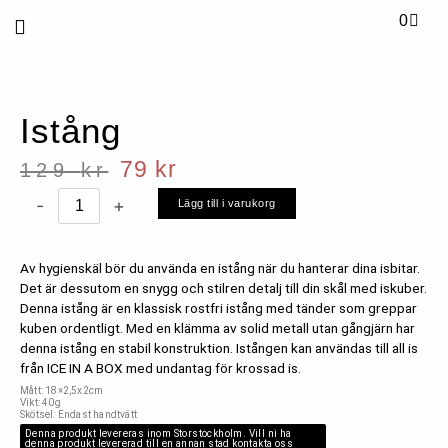
Hoppa
Varuk
0
till
Vanliga frågor
innehåll
Istång
79
kr
129
kr
Det
Det
-
+
Lägg till i varukorg
Istång
ursprungliga
nuvarande
mängd
Av hygienskäl bör du använda en istång när du hanterar dina isbitar.
priset
priset
Det är dessutom en snygg och stilren detalj till din skål med iskuber.
Denna istång är en klassisk rostfri istång med tänder som greppar
var:
är:
kuben ordentligt. Med en klämma av solid metall utan gångjärn har
denna istång en stabil konstruktion. Istången kan användas till all is
129 kr.
79 kr.
från ICE IN A BOX med undantag för krossad is.
Mått: 18×2,5x2cm
Vikt: 40g
Skötsel: Endast handtvätt
Denna produkt levereras inom Storstockholm. Vill ni ha
denna produkt levererad till en annan stad kontakta oss