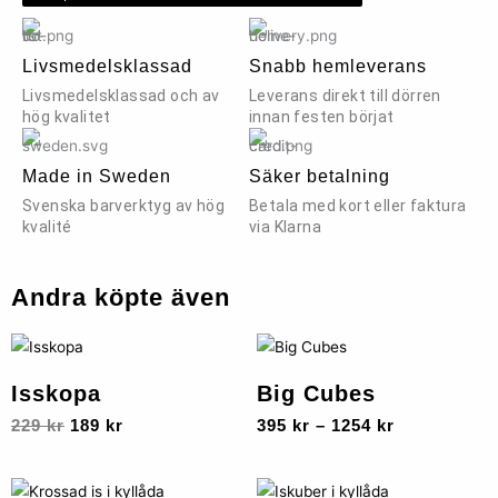
Livsmedelsklassad
Snabb hemleverans
Livsmedelsklassad och av
Leverans direkt till dörren
hög kvalitet
innan festen börjat
Made in Sweden
Säker betalning
Svenska barverktyg av hög
Betala med kort eller faktura
kvalité
via Klarna
Andra köpte även
Det
Det
Prisinterval
Den
ursprungliga
nuvarande
395 kr
här
priset
priset
till
Isskopa
Big Cubes
produkten
var:
är:
1254 kr
229
kr
189
kr
395
kr
–
1254
kr
229 kr.
189 kr.
har
flera
varianter.
Den
Den