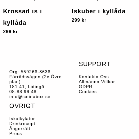
De
här
här
Krossad is i
Iskuber i kyllåda
olika
produkten
produkten
alternativen
299
kr
har
har
kyllåda
kan
flera
flera
299
kr
väljas
varianter.
varianter.
på
De
De
produktsidan
olika
olika
alternativen
alternativen
SUPPORT
kan
kan
Org:
559266-3636
väljas
väljas
Förrådsvägen (2c Övre
Kontakta Oss
plan)
Allmänna Villkor
på
på
181 41, Lidingö
GDPR
produktsidan
produktsidan
08-88 99 48
Cookies
info@iceinabox.se
ÖVRIGT
Iskalkylator
Drinkrecept
Ångerrätt
Press