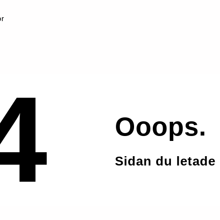
or
4
Ooops.
Sidan du letade 