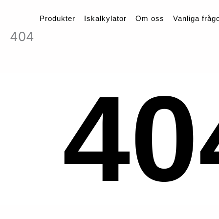
Hoppa
Produkter
Iskalkylator
Om oss
Vanliga fråg
till
innehåll
404
40